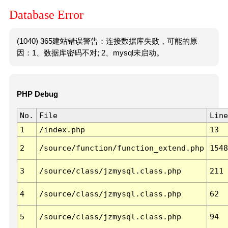
Database Error
(1040) 365建站错误警告：连接数据库失败，可能的原
因：1、数据库密码不对; 2、mysql未启动。
PHP Debug
No.
File
Line
1
/index.php
13
2
/source/function/function_extend.php
1548
3
/source/class/jzmysql.class.php
211
4
/source/class/jzmysql.class.php
62
5
/source/class/jzmysql.class.php
94