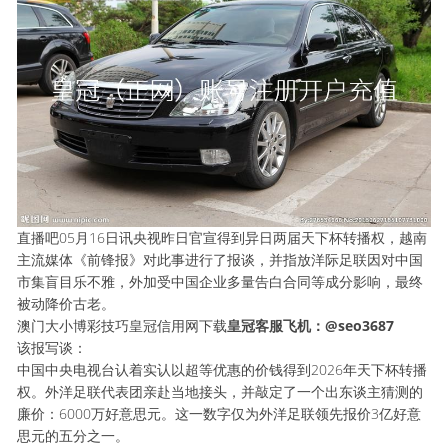
直播吧05月16日讯央视昨日官宣得到异日两届天下杯转播权，越南
主流媒体《前锋报》对此事进行了报谈，并指放洋际足联因对中国
市集盲目乐不雅，外加受中国企业多量告白合同等成分影响，最终
被动降价古老。
澳门大小博彩技巧皇冠信用网下载
皇冠客服飞机：@seo3687
该报写谈：
中国中央电视台认着实认以超等优惠的价钱得到2026年天下杯转播
权。外洋足联代表团亲赴当地接头，并敲定了一个出东谈主猜测的
廉价：6000万好意思元。这一数字仅为外洋足联领先报价3亿好意
思元的五分之一。