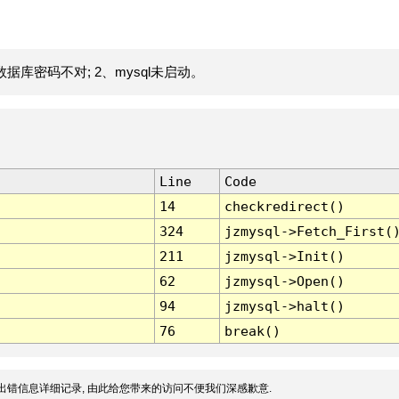
据库密码不对; 2、mysql未启动。
Line
Code
14
checkredirect()
324
jzmysql->Fetch_First(
211
jzmysql->Init()
62
jzmysql->Open()
94
jzmysql->halt()
76
break()
出错信息详细记录, 由此给您带来的访问不便我们深感歉意.