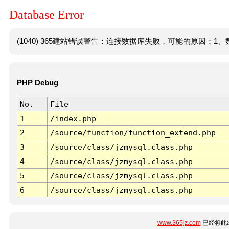
Database Error
(1040) 365建站错误警告：连接数据库失败，可能的原因：1、数
PHP Debug
No.
File
1
/index.php
2
/source/function/function_extend.php
3
/source/class/jzmysql.class.php
4
/source/class/jzmysql.class.php
5
/source/class/jzmysql.class.php
6
/source/class/jzmysql.class.php
www.365jz.com
已经将此