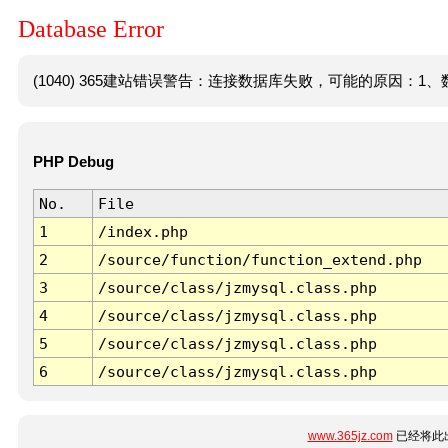
Database Error
(1040) 365建站错误警告：连接数据库失败，可能的原因：1、数
PHP Debug
No.
File
1
/index.php
2
/source/function/function_extend.php
3
/source/class/jzmysql.class.php
4
/source/class/jzmysql.class.php
5
/source/class/jzmysql.class.php
6
/source/class/jzmysql.class.php
www.365jz.com
已经将此