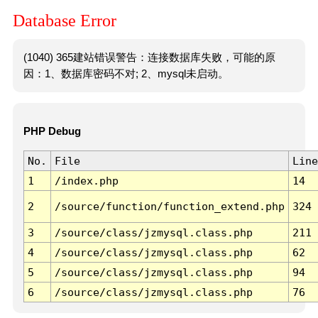
Database Error
(1040) 365建站错误警告：连接数据库失败，可能的原
因：1、数据库密码不对; 2、mysql未启动。
PHP Debug
No.
File
Line
1
/index.php
14
2
/source/function/function_extend.php
324
3
/source/class/jzmysql.class.php
211
4
/source/class/jzmysql.class.php
62
5
/source/class/jzmysql.class.php
94
6
/source/class/jzmysql.class.php
76