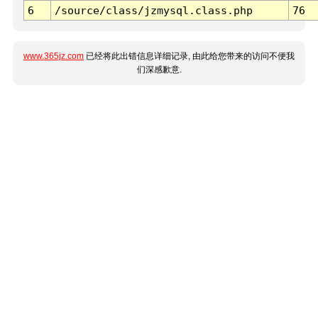
6
/source/class/jzmysql.class.php
76
www.365jz.com
已经将此出错信息详细记录, 由此给您带来的访问不便我
们深感歉意.