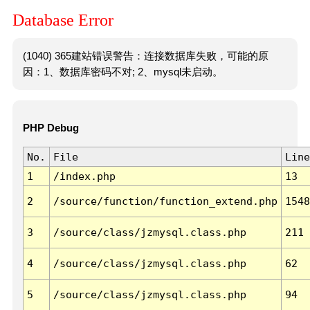
Database Error
(1040) 365建站错误警告：连接数据库失败，可能的原
因：1、数据库密码不对; 2、mysql未启动。
PHP Debug
No.
File
Line
1
/index.php
13
2
/source/function/function_extend.php
1548
3
/source/class/jzmysql.class.php
211
4
/source/class/jzmysql.class.php
62
5
/source/class/jzmysql.class.php
94