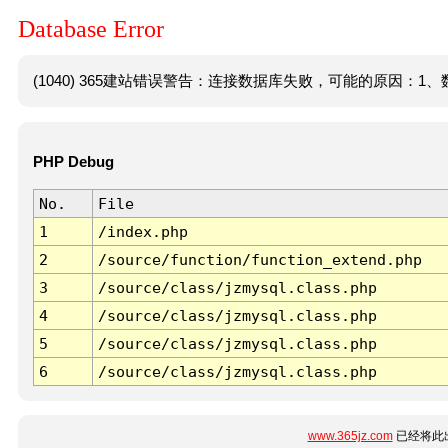
Database Error
(1040) 365建站错误警告：连接数据库失败，可能的原因：1、数
PHP Debug
No.
File
1
/index.php
2
/source/function/function_extend.php
3
/source/class/jzmysql.class.php
4
/source/class/jzmysql.class.php
5
/source/class/jzmysql.class.php
6
/source/class/jzmysql.class.php
www.365jz.com
已经将此