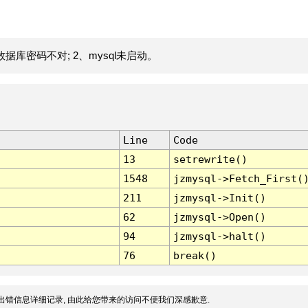
据库密码不对; 2、mysql未启动。
Line
Code
13
setrewrite()
1548
jzmysql->Fetch_First(
211
jzmysql->Init()
62
jzmysql->Open()
94
jzmysql->halt()
76
break()
出错信息详细记录, 由此给您带来的访问不便我们深感歉意.