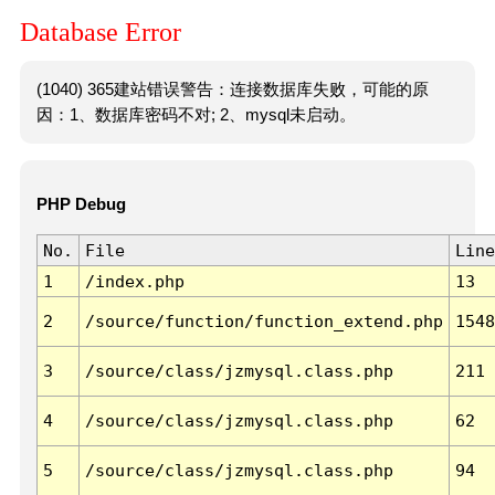
Database Error
(1040) 365建站错误警告：连接数据库失败，可能的原
因：1、数据库密码不对; 2、mysql未启动。
PHP Debug
No.
File
Line
1
/index.php
13
2
/source/function/function_extend.php
1548
3
/source/class/jzmysql.class.php
211
4
/source/class/jzmysql.class.php
62
5
/source/class/jzmysql.class.php
94