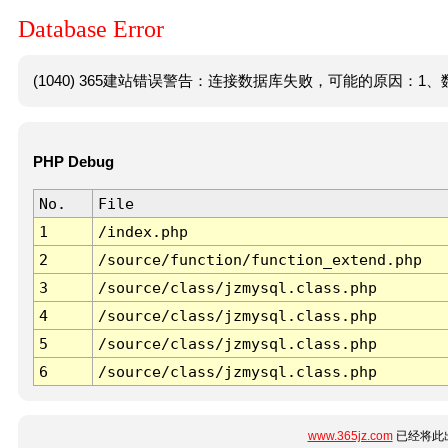
Database Error
(1040) 365建站错误警告：连接数据库失败，可能的原因：1、数
PHP Debug
No.
File
1
/index.php
2
/source/function/function_extend.php
3
/source/class/jzmysql.class.php
4
/source/class/jzmysql.class.php
5
/source/class/jzmysql.class.php
6
/source/class/jzmysql.class.php
www.365jz.com
已经将此