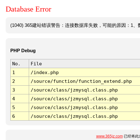
Database Error
(1040) 365建站错误警告：连接数据库失败，可能的原因：1、数
PHP Debug
No.
File
1
/index.php
2
/source/function/function_extend.php
3
/source/class/jzmysql.class.php
4
/source/class/jzmysql.class.php
5
/source/class/jzmysql.class.php
6
/source/class/jzmysql.class.php
www.365jz.com
已经将此