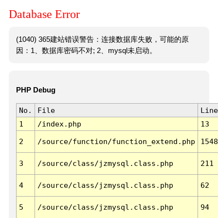
Database Error
(1040) 365建站错误警告：连接数据库失败，可能的原
因：1、数据库密码不对; 2、mysql未启动。
PHP Debug
No.
File
Line
1
/index.php
13
2
/source/function/function_extend.php
1548
3
/source/class/jzmysql.class.php
211
4
/source/class/jzmysql.class.php
62
5
/source/class/jzmysql.class.php
94