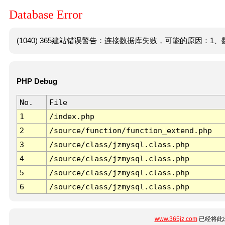
Database Error
(1040) 365建站错误警告：连接数据库失败，可能的原因：1、数
PHP Debug
No.
File
1
/index.php
2
/source/function/function_extend.php
3
/source/class/jzmysql.class.php
4
/source/class/jzmysql.class.php
5
/source/class/jzmysql.class.php
6
/source/class/jzmysql.class.php
www.365jz.com
已经将此