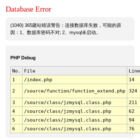
Database Error
(1040) 365建站错误警告：连接数据库失败，可能的原
因：1、数据库密码不对; 2、mysql未启动。
PHP Debug
No.
File
Line
1
/index.php
14
2
/source/function/function_extend.php
324
3
/source/class/jzmysql.class.php
211
4
/source/class/jzmysql.class.php
62
5
/source/class/jzmysql.class.php
94
6
/source/class/jzmysql.class.php
76