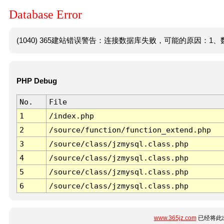
Database Error
(1040) 365建站错误警告：连接数据库失败，可能的原因：1、数
PHP Debug
No.
File
1
/index.php
2
/source/function/function_extend.php
3
/source/class/jzmysql.class.php
4
/source/class/jzmysql.class.php
5
/source/class/jzmysql.class.php
6
/source/class/jzmysql.class.php
www.365jz.com
已经将此