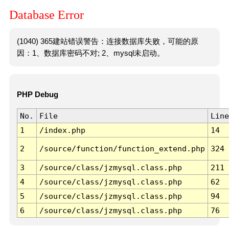
Database Error
(1040) 365建站错误警告：连接数据库失败，可能的原
因：1、数据库密码不对; 2、mysql未启动。
PHP Debug
No.
File
Line
1
/index.php
14
2
/source/function/function_extend.php
324
3
/source/class/jzmysql.class.php
211
4
/source/class/jzmysql.class.php
62
5
/source/class/jzmysql.class.php
94
6
/source/class/jzmysql.class.php
76