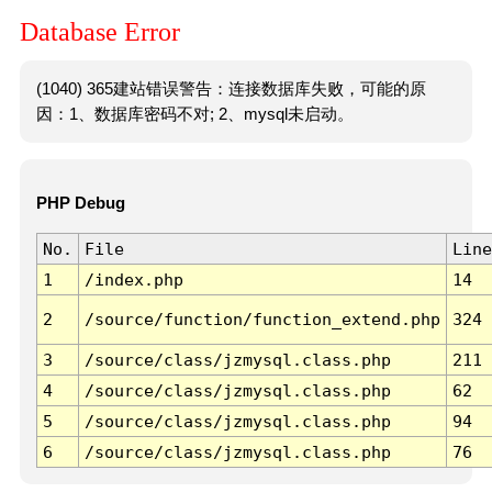
Database Error
(1040) 365建站错误警告：连接数据库失败，可能的原
因：1、数据库密码不对; 2、mysql未启动。
PHP Debug
No.
File
Line
1
/index.php
14
2
/source/function/function_extend.php
324
3
/source/class/jzmysql.class.php
211
4
/source/class/jzmysql.class.php
62
5
/source/class/jzmysql.class.php
94
6
/source/class/jzmysql.class.php
76