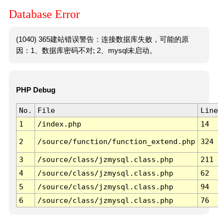
Database Error
(1040) 365建站错误警告：连接数据库失败，可能的原
因：1、数据库密码不对; 2、mysql未启动。
PHP Debug
No.
File
Line
1
/index.php
14
2
/source/function/function_extend.php
324
3
/source/class/jzmysql.class.php
211
4
/source/class/jzmysql.class.php
62
5
/source/class/jzmysql.class.php
94
6
/source/class/jzmysql.class.php
76