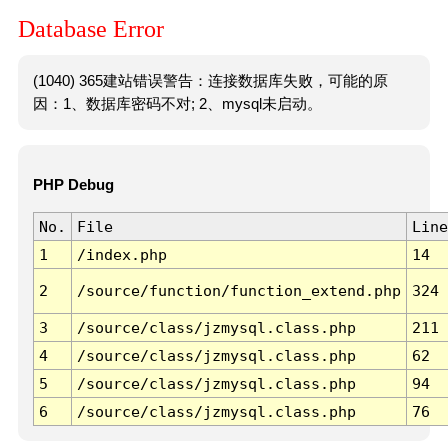
Database Error
(1040) 365建站错误警告：连接数据库失败，可能的原
因：1、数据库密码不对; 2、mysql未启动。
PHP Debug
No.
File
Line
1
/index.php
14
2
/source/function/function_extend.php
324
3
/source/class/jzmysql.class.php
211
4
/source/class/jzmysql.class.php
62
5
/source/class/jzmysql.class.php
94
6
/source/class/jzmysql.class.php
76