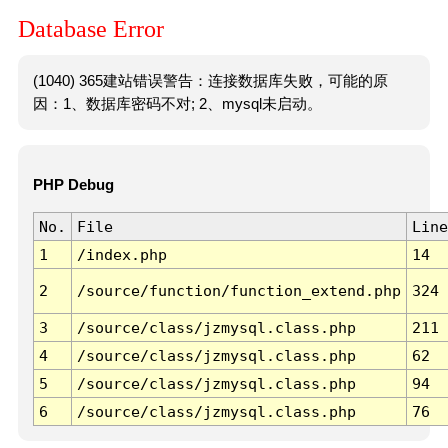
Database Error
(1040) 365建站错误警告：连接数据库失败，可能的原
因：1、数据库密码不对; 2、mysql未启动。
PHP Debug
No.
File
Line
1
/index.php
14
2
/source/function/function_extend.php
324
3
/source/class/jzmysql.class.php
211
4
/source/class/jzmysql.class.php
62
5
/source/class/jzmysql.class.php
94
6
/source/class/jzmysql.class.php
76