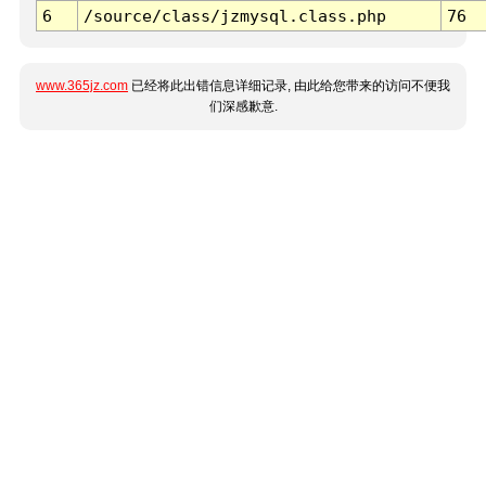
6
/source/class/jzmysql.class.php
76
www.365jz.com
已经将此出错信息详细记录, 由此给您带来的访问不便我
们深感歉意.